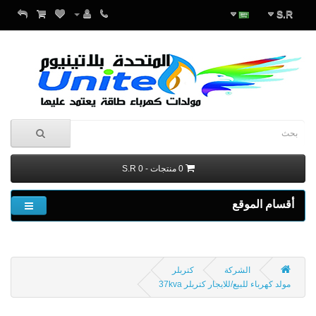
S.R
0 منتجات - S.R 0
أقسام الموقع
الشركة
كتربلر
مولد كهرباء للبيع/للايجار كتربلر 37kva