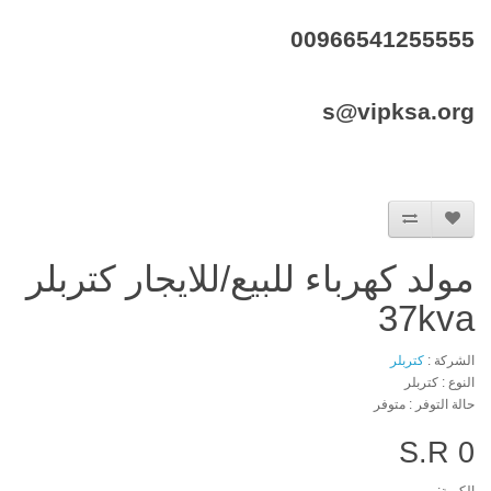
00966541255555
s@vipksa.org
مولد كهرباء للبيع/للايجار كتربلر
37kva
الشركة :
كتربلر
النوع : كتربلر
حالة التوفر : متوفر
S.R 0