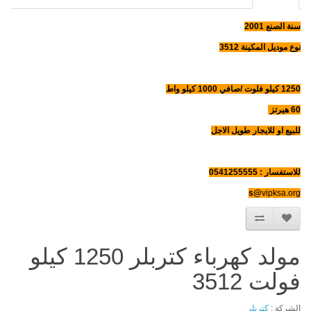
سنة الصنع 2001
نوع موديل المكينة 3512
1250 كيلو فلوت /صافي 1000 كيلو واط
60 هيرتز
للبيع او للايجار طويل الاجل
للاستفسار : 0541255555
s@
vipksa.org
مولد كهرباء كتربلر 1250 كيلو
فولت 3512
الشركة :
كتربلر