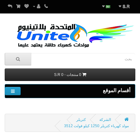
S.R
0 منتجات - S.R 0
أقسام الموقع
الشركة
كتربلر
مولد كهرباء كتربلر 1250 كيلو فولت 3512