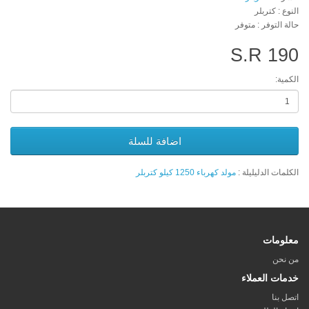
النوع : كتربلر
حالة التوفر : متوفر
S.R 190
الكمية:
اضافة للسلة
الكلمات الدليليلة :
مولد كهرباء 1250 كيلو كتربلر
معلومات
من نحن
خدمات العملاء
اتصل بنا