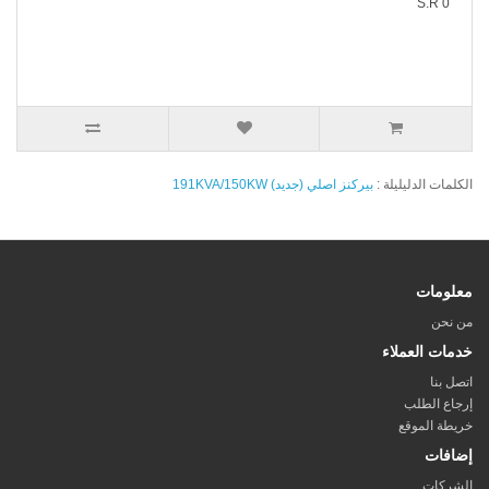
S.R 0
الكلمات الدليليلة :
بيركنز اصلي (جديد) 191KVA/150KW
معلومات
من نحن
خدمات العملاء
اتصل بنا
إرجاع الطلب
خريطة الموقع
إضافات
الشركات