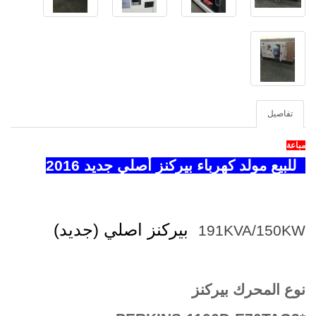
تفاصيل
مباعة
للبيع مولد كهرباء بيركنز أصلي جديد 2016
بيركنز اصلي (جديد)
191KVA/150KW
نوع المحرك بيركنز