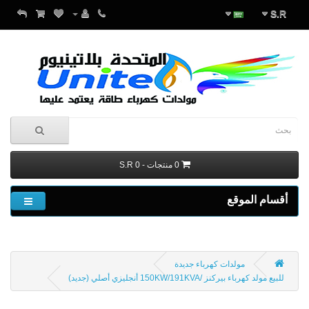
S.R
0 منتجات - S.R 0
أقسام الموقع
مولدات كهرباء جديدة
للبيع مولد كهرباء بيركنز /150KW/191KVA أنجليزي أصلي (جديد)