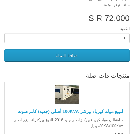
حالة التوفر : متوفر
S.R 72,000
الكمية:
اضافة للسلة
منتجات ذات صلة
للبيع مولد كهرباء بيركنز 100KVA أصلي (جديد) كاتم صوت
مباعةللبيع مولد كهرباء بيركنز أصلي جديد 2016 النوع: بيركنز انجليزي أصلي
80KW/100KVAموديل ..