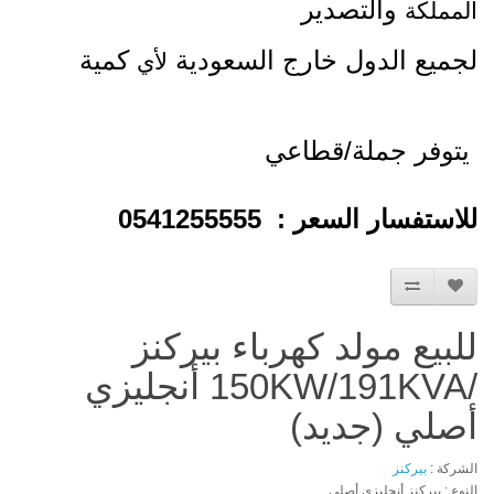
والتصدير
المملكة
لجميع الدول خارج السعودية
كمية
لأي
يتوفر جملة/قطاعي
للاستفسار السعر : 0541255555
للبيع مولد كهرباء بيركنز
/150KW/191KVA أنجليزي
أصلي (جديد)
الشركة :
بيركنز
النوع : بيركنز أنجليزي أصلي