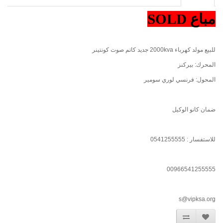
مباع SOLD
للبيع مولد كهرباء 2000kva جديد كاتم صوت كونتينر
المحرك: بيركنز
المحول: فرنسي لوري سومير
ضمان كانو الوكيل
للاستفسار : 0541255555
00966541255555
s@vipksa.org