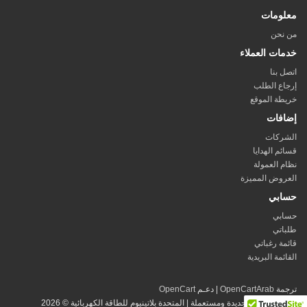
معلومات
من نحن
خدمات العملاء
اتصل بنا
إرجاع الطلب
خريطة الموقع
إضافات
الشركات
قسائم الهدايا
نظام العمولة
العروض المميزة
حسابي
حسابي
طلباتي
قائمة رغباتي
القائمة البريدية
ترجمة
OpenCartArab
| دعـم
OpenCart
مولدات كهرباء جديدة ومستعملة | المتحدة بلاتينيوم للطاقة الكهربائية © 2026