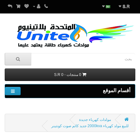
S.R
0 منتجات - S.R 0
أقسام الموقع
مولدات كهرباء جديدة
للبيع مولد كهرباء 2000kva جديد كاتم صوت كونتينر