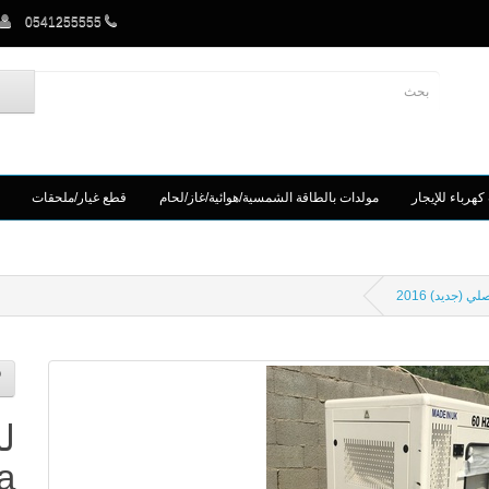
0541255555
كهرباء للإيجار
مولدات بالطاقة الشمسية/هوائية/غاز/لحام
قطع غيار/ملحقات
لل