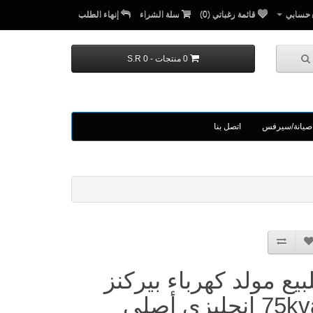
حسابي
قائمة رغباتي (0)
سلة الشراء
إنهاء الطلب
0 منتجات - S.R 0
صيانة/سيرفس
اتصل بنا
بيع مولد كهرباء بيركنز
75kva إنجليزي أصلي