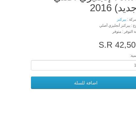
ديد) 2016
ركة :
بيركنز
وع : بيركنز أنجليزي أصلي
ة التوفر : متوفر
S.R 42,5
مية:
اضافة للسلة