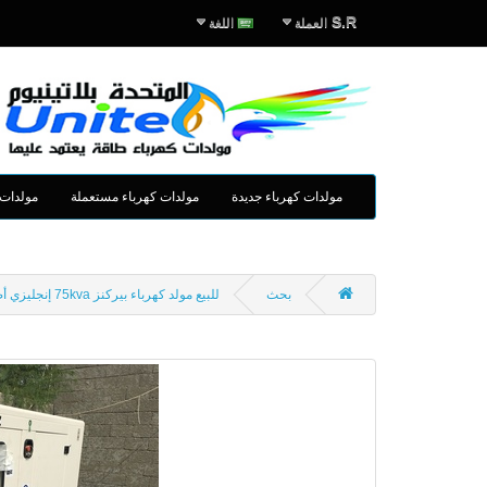
S.R
العملة
اللغة
مولدات كهرباء جديدة
مولدات كهرباء مستعملة
مولدات 
بحث
للبيع مولد كهرباء بيركنز 75kva إنجليزي أصلي (جديد) 2016