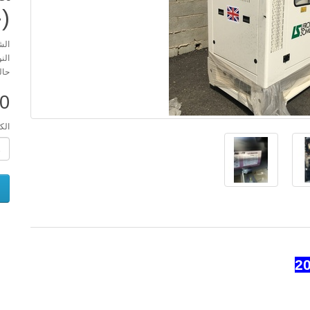
(ج
الش
الن
حال
00
الك