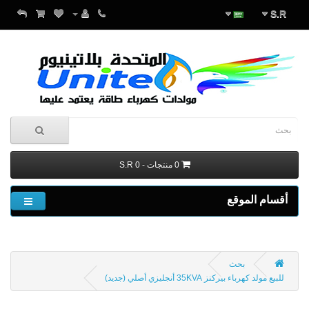
S.R
0 منتجات - S.R 0
أقسام الموقع
بحث
للبيع مولد كهرباء بيركنز 35KVA أنجليزي أصلي (جديد)