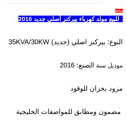
مباعة
للبيع مولد كهرباء بيركنز أصلي جديد 2016
النوع: بيركنز اصلي (جديد) 35KVA/30KW
الصنع
:
2016
موديل سنة
مزود بخزان للوقود
مضمون ومطابق للمواصفات الخليجية