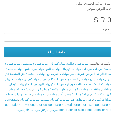
النوع : بيركنز أنجليزي أصلي
حالة التوفر : متوفر
S.R 0
الكمية:
اضافة للسلة
الكلمات الدليليلة :
مولد كهرباء،للبيع
,
مولد كهرباء،
,
مولد كهرباء مستعمل
,
مولد كهرباء
جديدة
,
مولدات
,
مولدات
,
مولدات كهرباء
,
مولدات للبيع
,
مولد
,
مولد للبيع
,
مولدات جديدة
,
طاقة الزاهد
,
اجريكو
,
شركة تاجير مولدات
,
شركة بيع مولدات
,
المتحدة عز
,
المتحدة عز
,
تاجير مولدات
,
بيع مولدات
,
كاتم صوت
,
مولدات كاتم صوت
,
مولد كتربلر
,
مولدات كتربلر
,
مولد CAT
CAT طاقة
,
,
طاقة كهربائية
,
مولدات كهرباء
,
للبيع مولدات كهرباء
,
للايجار
مولدات
,
مناقصات مولدات كهرباء
,
ماطور
,
مكينة كهرباء
,
كهرباء
,
شركة طاقة
,
مولد
كهرباء 500 كيلو
,
مولد كهرباء 1 ميجا
,
تأجير مولدات
,
بيع مولدات
,
صيانة مولدات
,
صيانة
مولدات كهرباء
,
فني مولدات
,
فني مولدات كهرباء
,
مهندس مولدات كهرباء
,
,
generator
generators
,
new generator
,
ew generators
,
used generator
,
used generators
,
generators for rent
,
generator for sale
,
بيركنز
,
بركنز
,
مولدات كاتم صوت
,