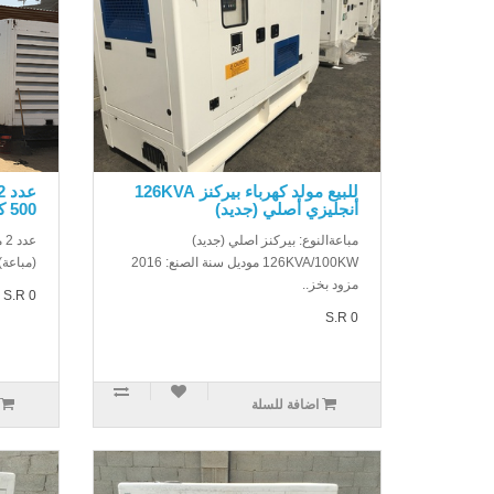
للبيع مولد كهرباء بيركنز 126KVA
أنجليزي أصلي (جديد)
500 كيلو (مباعة)
مباعةالنوع: بيركنز اصلي (جديد)
126KVA/100KW موديل سنة الصنع: 2016
(مباعة).
مزود بخز..
S.R 0
S.R 0
اضافة للسلة