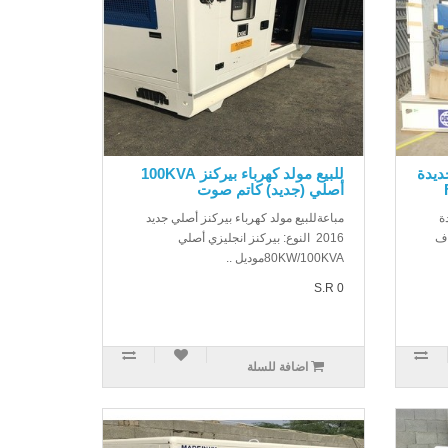
د 2 مولدات 625KVA جديدة
للبيع مولد كهرباء بيركنز 100KVA
أصلي (جديد) كاتم صوت
625K جديدة
مباعةللبيع مولد كهرباء بيركنز أصلي جديد
Fالنوع: اف
2016 النوع: بيركنز انجليزي أصلي
80KW/100KVAموديل ..
S.R 0
اضافة للسلة