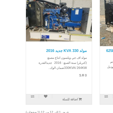
625KVA/
مولد 330 KVA جديد 2016
مولد اف جي ويلسون انتاج مصنع
تم
(كتربلر) سنة الصنع : 2016 جديدالقدرة
وديل
330KVA/ 264KWضمان الوك..
S.R 0
اضافة للسلة
عرض 1 الى 12 من 12 (1 صفحات)