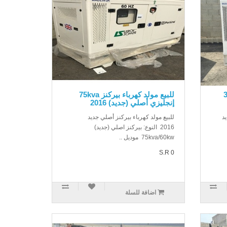
35KV
للبيع مولد كهرباء بيركنز 75kva
إنجليزي أصلي (جديد) 2016
د
للبيع مولد كهرباء بيركنز أصلي جديد
2016 النوع: بيركنز اصلي (جديد)
75kva/60kw موديل ..
S.R 0
اضافة للسلة