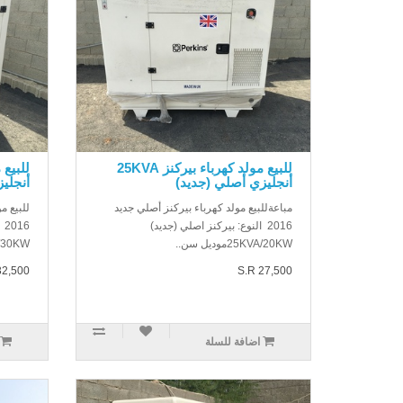
للبيع مولد كهرباء بيركنز 25KVA
أنجليزي أصلي (جديد)
أنجلي
مباعةللبيع مولد كهرباء بيركنز أصلي جديد
للبيع م
2016 النوع: بيركنز اصلي (جديد)
16
25KVA/20KWموديل سن..
35KVA/30KWمو
32,500
S.R 27,500
اضافة للسلة