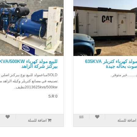
للبيع مولد كهرباء كتربلر 635KVA
للييع مولد كهرباء 500KW
صوت بحاله جيدة
بيركنز شركة الزاهد
..........غير متوفر..
SOLDمباعمولد للبيع نوع بيركنز اصلي 
تصنيعه في مصانع كتربلر وكيله الزاهد م
2013625kva/500kwنظيف..
S.R 0
اضافة للسلة
اضافة للسلة