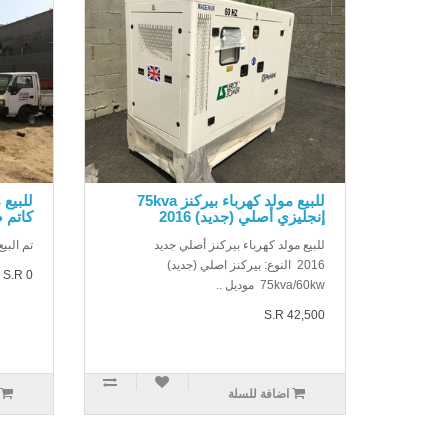
للبيع مولد كهرباء بيركنز 75kva
إنجليزي أصلي (جديد) 2016
كاتم 
للبيع مولد كهرباء بيركنز أصلي جديد
تم البيع
2016 النوع: بيركنز اصلي (جديد)
S.R 0
75kva/60kw موديل ..
S.R 42,500
اضافة للسلة