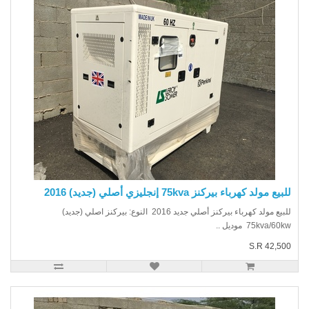
يع مولد كهرباء بيركنز 75kva إنجليزي أصلي (جديد) 2016
للبيع مولد كهرباء بيركنز أصلي جديد 2016 النوع: بيركنز اصلي (جديد)
75kva/6 موديل ..
S.R 42,5