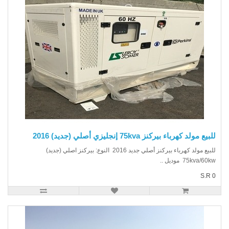
يع مولد كهرباء بيركنز 75kva إنجليزي أصلي (جديد) 2016
للبيع مولد كهرباء بيركنز أصلي جديد 2016 النوع: بيركنز اصلي (جديد)
75kva/6 موديل ..
S.R