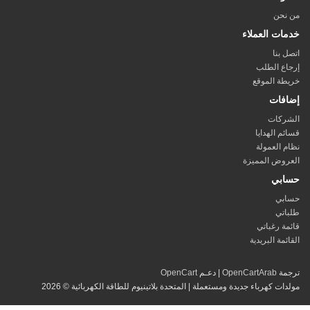
نحن
ات العملاء
 بنا
ع الطلب
ة الموقع
فات
ركات
م الهدايا
 العمولة
وض المميزة
بي
بي
تي
ة رغباتي
ئمة البريدية
مة
OpenCartArab
| دعـم
OpenCart
ات كهرباء جديدة ومستعملة | المتحدة بلاتينيوم للطاقة الكهربائية © 2026