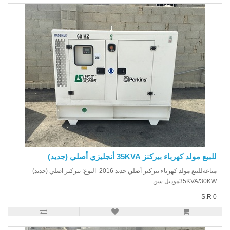
يع مولد كهرباء بيركنز 35KVA أنجليزي أصلي (جديد)
مباعةللبيع مولد كهرباء بيركنز أصلي جديد 2016 النوع: بيركنز اصلي (جديد)
35KVA/30موديل سن..
S.R