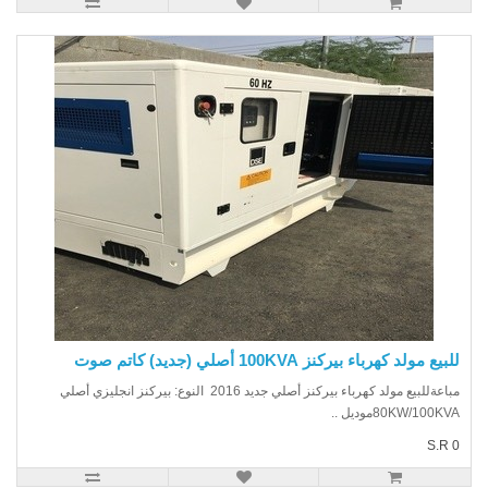
يع مولد كهرباء بيركنز 100KVA أصلي (جديد) كاتم صوت
مباعةللبيع مولد كهرباء بيركنز أصلي جديد 2016 النوع: بيركنز انجليزي أصلي
80KW/100Kموديل ..
S.R