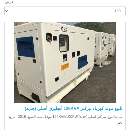
عرض:
يع مولد كهرباء بيركنز 126KVA أنجليزي أصلي (جديد)
مباعةالنوع: بيركنز اصلي (جديد) 126KVA/100KW موديل سنة الصنع: 2016 مزود
ز..