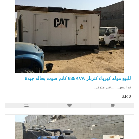
يع مولد كهرباء كتربلر 635KVA كاتم صوت بحاله جيدة
 البيع..........غير متوفر..
S.R