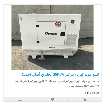
يع مولد كهرباء بيركنز 25KVA أنجليزي أصلي (جديد)
مباعةللبيع مولد كهرباء بيركنز أصلي جديد 2016 النوع: بيركنز اصلي (جديد)
25KVA/20موديل سن..
S.R 27,5