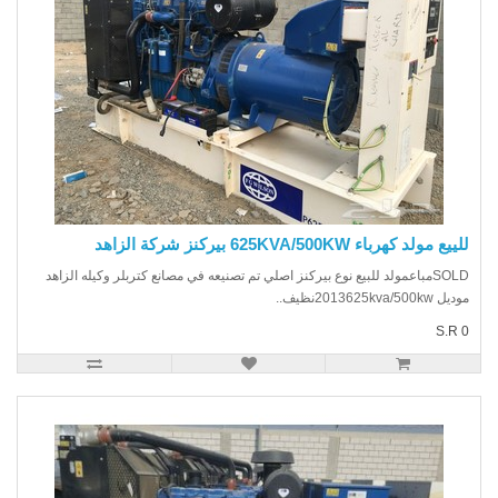
ع مولد كهرباء 625KVA/500KW بيركنز شركة الزاهد
SOLDمباعمولد للبيع نوع بيركنز اصلي تم تصنيعه في مصانع كتربلر وكيله الزاهد
2013625kva/500kنظيف..
S.R