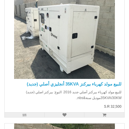
يع مولد كهرباء بيركنز 35KVA أنجليزي أصلي (جديد)
للبيع مولد كهرباء بيركنز أصلي جديد 2016 النوع: بيركنز اصلي (جديد)
35KVA/3موديل سنة&nbs..
S.R 32,5