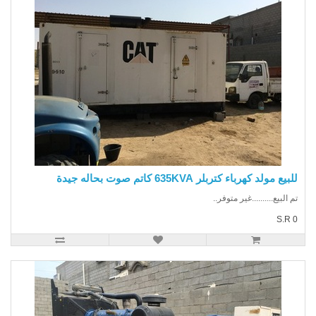
يع مولد كهرباء كتربلر 635KVA كاتم صوت بحاله جيدة
 البيع..........غير متوفر..
S.R