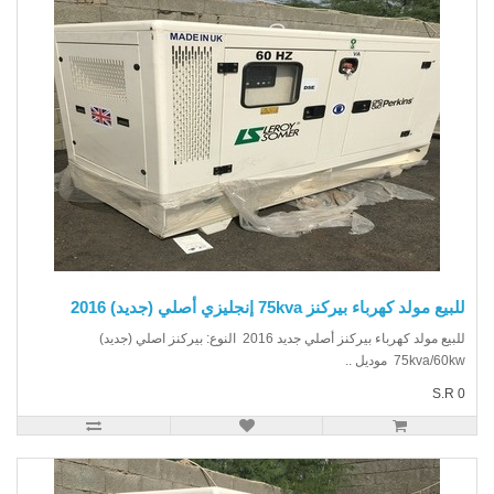
يع مولد كهرباء بيركنز 75kva إنجليزي أصلي (جديد) 2016
للبيع مولد كهرباء بيركنز أصلي جديد 2016 النوع: بيركنز اصلي (جديد)
75kva/6 موديل ..
S.R