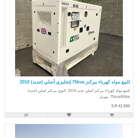
يع مولد كهرباء بيركنز 75kva إنجليزي أصلي (جديد) 2016
للبيع مولد كهرباء بيركنز أصلي جديد 2016 النوع: بيركنز اصلي (جديد)
75kva/6 موديل ..
S.R 42,5