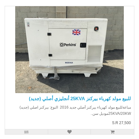
يع مولد كهرباء بيركنز 25KVA أنجليزي أصلي (جديد)
مباعةللبيع مولد كهرباء بيركنز أصلي جديد 2016 النوع: بيركنز اصلي (جديد)
25KVA/20موديل سن..
S.R 27,5