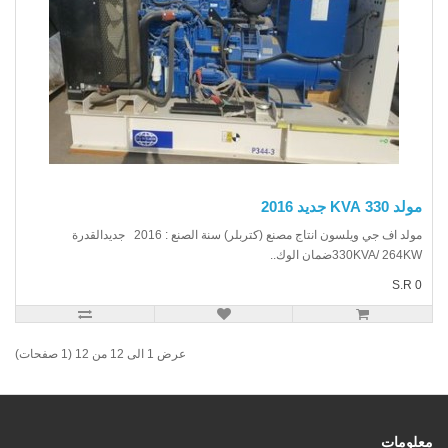
330 KVA جديد 2016
مولد اف جي ويلسون انتاج مصنع (كتربلر) سنة الصنع : 2016 جديدالقدرة
330KVA/ 264ضمان الوك..
S.R
عرض 1 الى 12 من 12 (1 صفحات)
ومات