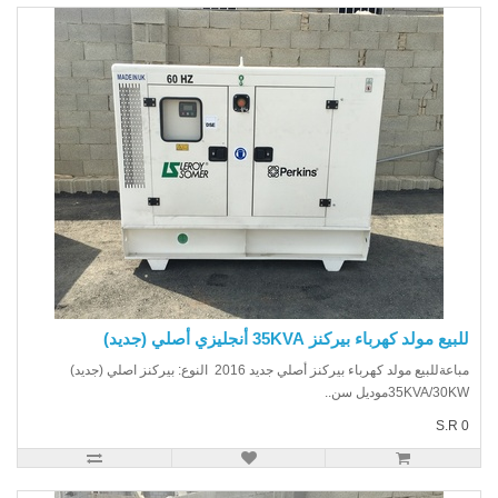
يع مولد كهرباء بيركنز 35KVA أنجليزي أصلي (جديد)
مباعةللبيع مولد كهرباء بيركنز أصلي جديد 2016 النوع: بيركنز اصلي (جديد)
35KVA/30موديل سن..
S.R