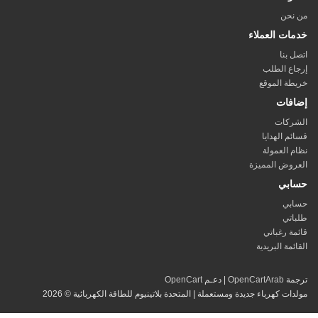
نحن
ات العملاء
 بنا
ع الطلب
ة الموقع
فات
ركات
م الهدايا
 العمولة
وض المميزة
بي
بي
تي
ة رغباتي
ئمة البريدية
مة
OpenCartArab
| دعـم
OpenCart
ات كهرباء جديدة ومستعملة | المتحدة بلاتينيوم للطاقة الكهربائية © 2026