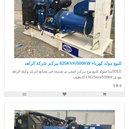
ع مولد كهرباء 625KVA/500KW بيركنز شركة الزاهد
SOLDمباعمولد للبيع نوع بيركنز اصلي تم تصنيعه في مصانع كتربلر وكيله الزاهد
2013625kva/500kنظيف..
S.R