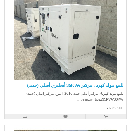
يع مولد كهرباء بيركنز 35KVA أنجليزي أصلي (جديد)
للبيع مولد كهرباء بيركنز أصلي جديد 2016 النوع: بيركنز اصلي (جديد)
35KVA/3موديل سنة&nbs..
S.R 32,5