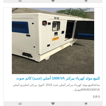
يع مولد كهرباء بيركنز 100KVA أصلي (جديد) كاتم صوت
مباعةللبيع مولد كهرباء بيركنز أصلي جديد 2016 النوع: بيركنز انجليزي أصلي
80KW/100Kموديل ..
S.R