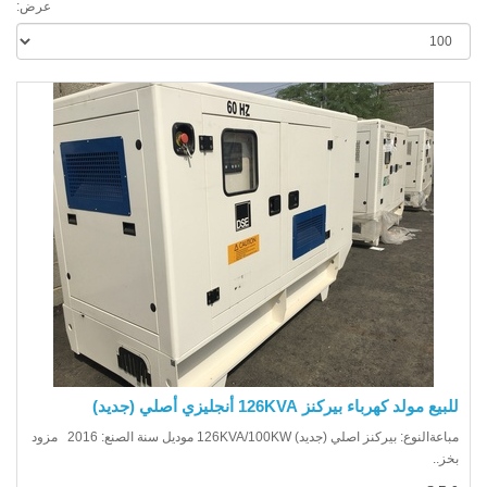
عرض:
يع مولد كهرباء بيركنز 126KVA أنجليزي أصلي (جديد)
مباعةالنوع: بيركنز اصلي (جديد) 126KVA/100KW موديل سنة الصنع: 2016 مزود
ز..