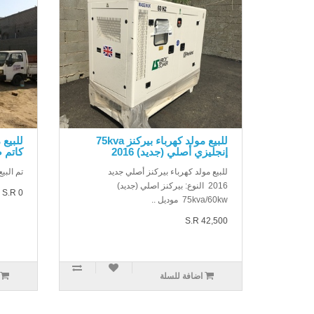
للبيع مولد كهرباء بيركنز 75kva
إنجليزي أصلي (جديد) 2016
كاتم 
للبيع مولد كهرباء بيركنز أصلي جديد
تم البيع
2016 النوع: بيركنز اصلي (جديد)
S.R 0
75kva/60kw موديل ..
S.R 42,500
اضافة للسلة