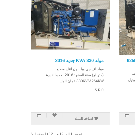
625KVA/
مولد 330 KVA جديد 2016
مولد اف جي ويلسون انتاج مصنع
تم
(كتربلر) سنة الصنع : 2016 جديدالقدرة
وديل
330KVA/ 264KWضمان الوك..
S.R 0
اضافة للسلة
عرض 1 الى 12 من 12 (1 صفحات)