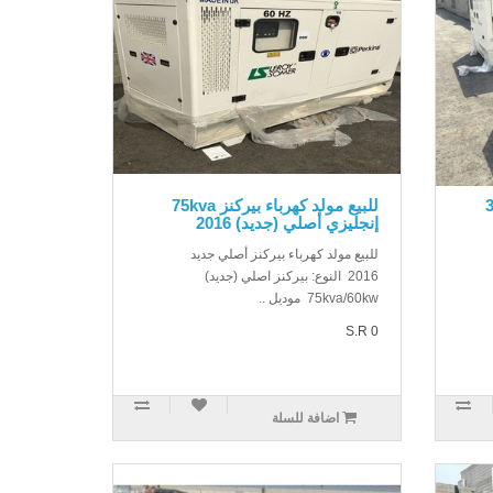
35KV
للبيع مولد كهرباء بيركنز 75kva
إنجليزي أصلي (جديد) 2016
للبيع مولد كهرباء بيركنز أصلي جديد
2016 النوع: بيركنز اصلي (جديد)
75kva/60kw موديل ..
S.R 0
اضافة للسلة