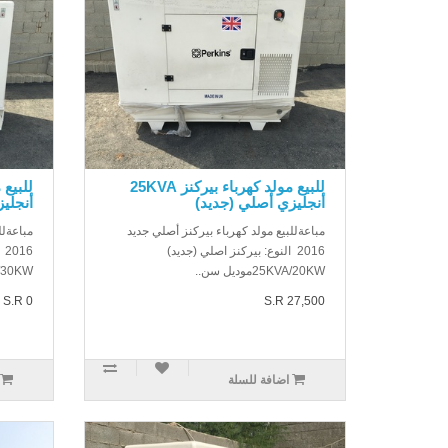
للبيع مولد كهرباء بيركنز 25KVA
أنجليزي أصلي (جديد)
أنجلي
مباعةللبيع مولد كهرباء بيركنز أصلي جديد
مباعةلل
2016 النوع: بيركنز اصلي (جديد)
16
25KVA/20KWموديل سن..
5KVA/30KW
S.R 0
S.R 27,500
اضافة للسلة