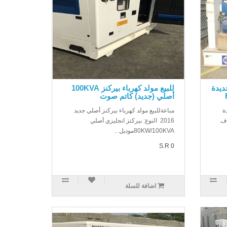
د 2 مولدات 625KVA جديدة
للبيع مولد كهرباء بيركنز 100KVA
أصلي (جديد) كاتم صوت
625K جديدة
مباعةللبيع مولد كهرباء بيركنز أصلي جديد
Fالنوع: اف
2016 النوع: بيركنز انجليزي أصلي
80KW/100KVAموديل ..
S.R 0
اضافة للسلة