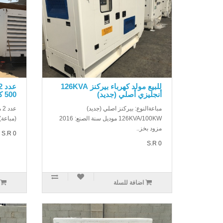
للبيع مولد كهرباء بيركنز 126KVA
أنجليزي أصلي (جديد)
500 كيلو (مباعة)
مباعةالنوع: بيركنز اصلي (جديد)
126KVA/100KW موديل سنة الصنع: 2016
(مباعة).
مزود بخز..
S.R 0
S.R 0
اضافة للسلة