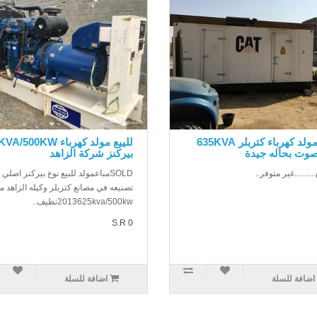
للبيع مولد كهرباء كتربلر 635KVA
للييع مولد كهرباء 500KW
صوت بحاله جيدة
بيركنز شركة الزاهد
..........غير متوفر..
SOLDمباعمولد للبيع نوع بيركنز اصلي 
تصنيعه في مصانع كتربلر وكيله الزاهد م
2013625kva/500kwنظيف..
S.R 0
اضافة للسلة
اضافة للسلة