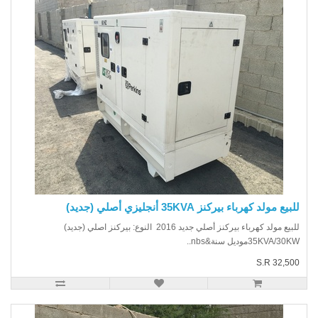
يع مولد كهرباء بيركنز 35KVA أنجليزي أصلي (جديد)
للبيع مولد كهرباء بيركنز أصلي جديد 2016 النوع: بيركنز اصلي (جديد)
35KVA/3موديل سنة&nbs..
S.R 32,5