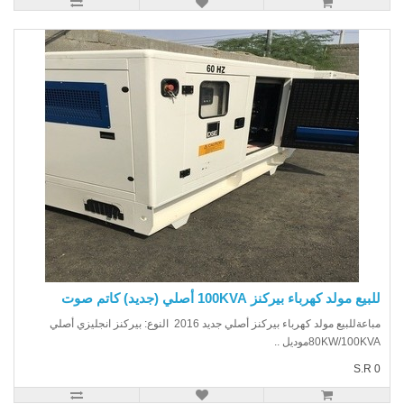
يع مولد كهرباء بيركنز 100KVA أصلي (جديد) كاتم صوت
مباعةللبيع مولد كهرباء بيركنز أصلي جديد 2016 النوع: بيركنز انجليزي أصلي
80KW/100Kموديل ..
S.R