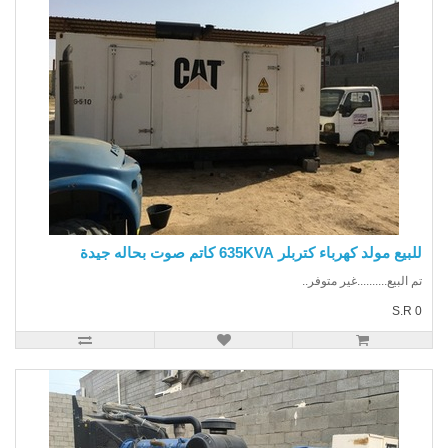
يع مولد كهرباء كتربلر 635KVA كاتم صوت بحاله جيدة
 البيع..........غير متوفر..
S.R