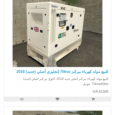
يع مولد كهرباء بيركنز 75kva إنجليزي أصلي (جديد) 2016
للبيع مولد كهرباء بيركنز أصلي جديد 2016 النوع: بيركنز اصلي (جديد)
75kva/6 موديل ..
S.R 42,5