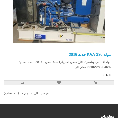
330 KVA جديد 2016
مولد اف جي ويلسون انتاج مصنع (كتربلر) سنة الصنع : 2016 جديدالقدرة
330KVA/ 264ضمان الوك..
S.R
عرض 1 الى 12 من 12 (1 صفحات)
ومات