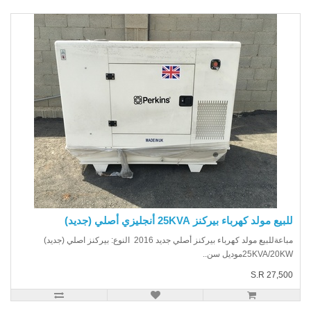
يع مولد كهرباء بيركنز 25KVA أنجليزي أصلي (جديد)
مباعةللبيع مولد كهرباء بيركنز أصلي جديد 2016 النوع: بيركنز اصلي (جديد)
25KVA/20موديل سن..
S.R 27,5