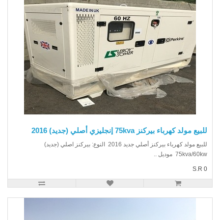
يع مولد كهرباء بيركنز 75kva إنجليزي أصلي (جديد) 2016
للبيع مولد كهرباء بيركنز أصلي جديد 2016 النوع: بيركنز اصلي (جديد)
75kva/6 موديل ..
S.R