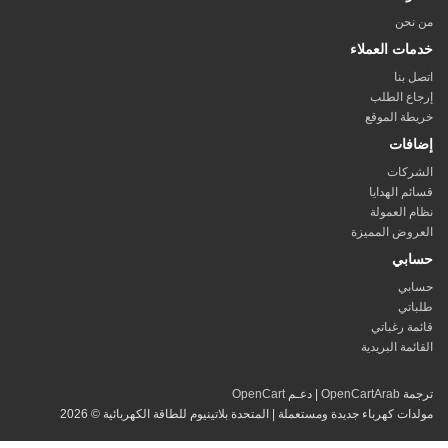
نحن
ات العملاء
 بنا
ع الطلب
ة الموقع
فات
ركات
م الهدايا
 العمولة
وض المميزة
بي
بي
تي
ة رغباتي
ئمة البريدية
مة
OpenCartArab
| دعـم
OpenCart
ات كهرباء جديدة ومستعملة | المتحدة بلاتينيوم للطاقة الكهربائية © 2026