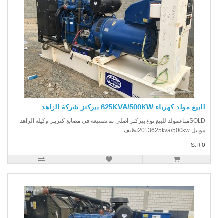
ع مولد كهرباء 625KVA/500KW بيركنز شركة الزاهد
SOLDمباعمولد للبيع نوع بيركنز اصلي تم تصنيعه في مصانع كتربلر وكيله الزاهد
2013625kva/500kنظيف..
S.R