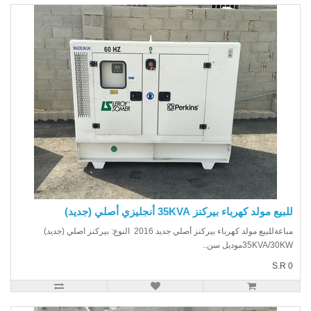
يع مولد كهرباء بيركنز 35KVA أنجليزي أصلي (جديد)
مباعةللبيع مولد كهرباء بيركنز أصلي جديد 2016 النوع: بيركنز اصلي (جديد)
35KVA/30موديل سن..
S.R