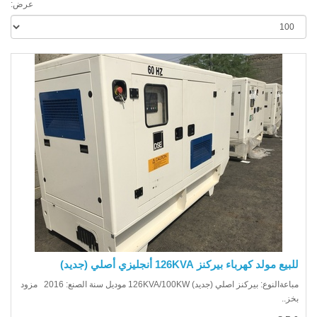
عرض:
يع مولد كهرباء بيركنز 126KVA أنجليزي أصلي (جديد)
مباعةالنوع: بيركنز اصلي (جديد) 126KVA/100KW موديل سنة الصنع: 2016 مزود
ز..