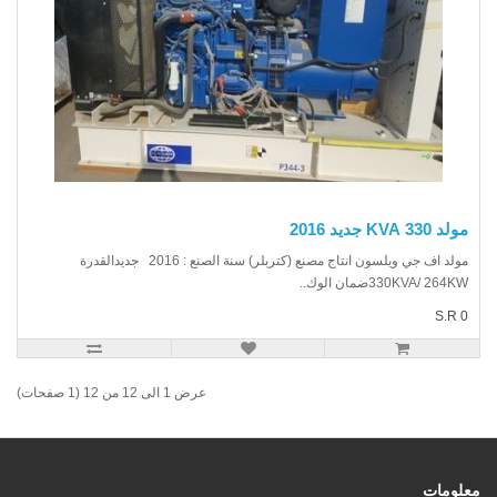
330 KVA جديد 2016
مولد اف جي ويلسون انتاج مصنع (كتربلر) سنة الصنع : 2016 جديدالقدرة
330KVA/ 264ضمان الوك..
S.R
عرض 1 الى 12 من 12 (1 صفحات)
ومات