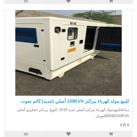
يع مولد كهرباء بيركنز 100KVA أصلي (جديد) كاتم صوت
مباعةللبيع مولد كهرباء بيركنز أصلي جديد 2016 النوع: بيركنز انجليزي أصلي
80KW/100Kموديل ..
S.R