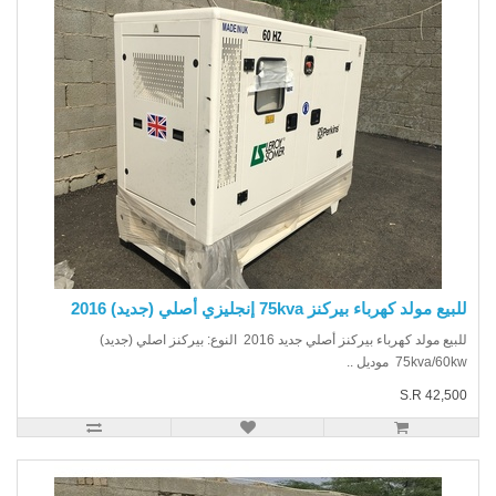
يع مولد كهرباء بيركنز 75kva إنجليزي أصلي (جديد) 2016
للبيع مولد كهرباء بيركنز أصلي جديد 2016 النوع: بيركنز اصلي (جديد)
75kva/6 موديل ..
S.R 42,5