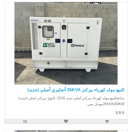
يع مولد كهرباء بيركنز 35KVA أنجليزي أصلي (جديد)
مباعةللبيع مولد كهرباء بيركنز أصلي جديد 2016 النوع: بيركنز اصلي (جديد)
35KVA/30موديل سن..
S.R