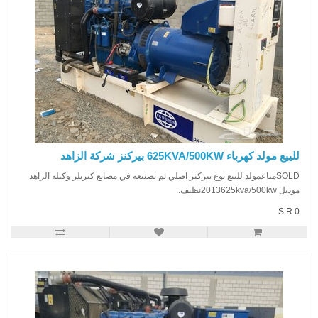
ع مولد كهرباء 625KVA/500KW بيركنز شركة الزاهد
SOLDمباعمولد للبيع نوع بيركنز اصلي تم تصنيعه في مصانع كتربلر وكيله الزاهد
2013625kva/500kنظيف..
S.R