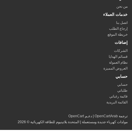
نحن
ات العملاء
 بنا
ع الطلب
ة الموقع
فات
ركات
م الهدايا
 العمولة
وض المميزة
بي
بي
تي
ة رغباتي
ئمة البريدية
مة
OpenCartArab
| دعـم
OpenCart
ات كهرباء جديدة ومستعملة | المتحدة بلاتينيوم للطاقة الكهربائية © 2026