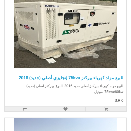
يع مولد كهرباء بيركنز 75kva إنجليزي أصلي (جديد) 2016
للبيع مولد كهرباء بيركنز أصلي جديد 2016 النوع: بيركنز اصلي (جديد)
75kva/6 موديل ..
S.R