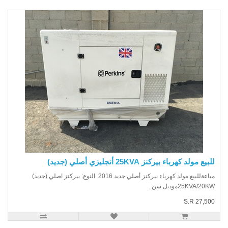
يع مولد كهرباء بيركنز 25KVA أنجليزي أصلي (جديد)
مباعةللبيع مولد كهرباء بيركنز أصلي جديد 2016 النوع: بيركنز اصلي (جديد)
25KVA/20موديل سن..
S.R 27,5