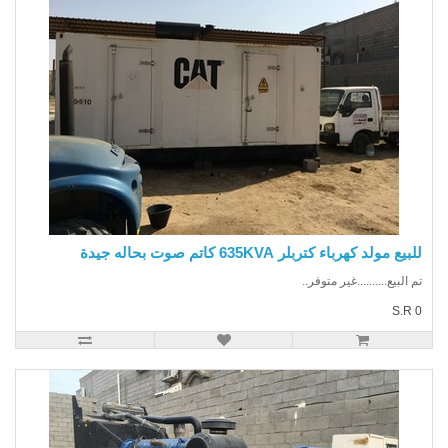
يع مولد كهرباء كتربلر 635KVA كاتم صوت بحاله جيدة
 البيع..........غير متوفر..
S.R