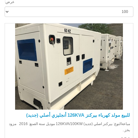
عرض:
يع مولد كهرباء بيركنز 126KVA أنجليزي أصلي (جديد)
مباعةالنوع: بيركنز اصلي (جديد) 126KVA/100KW موديل سنة الصنع: 2016 مزود
ز..